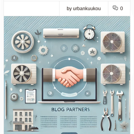
by urbankuukou
0