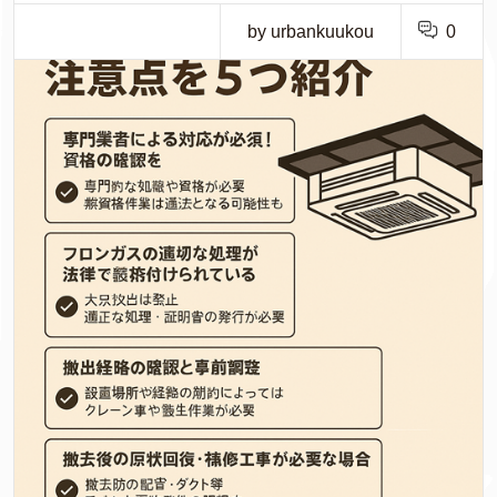
by urbankuukou
0