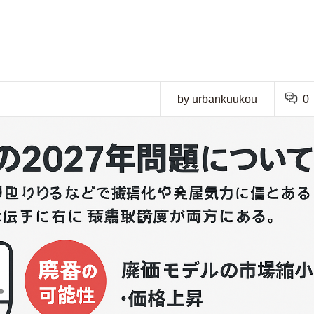
by urbankuukou
0