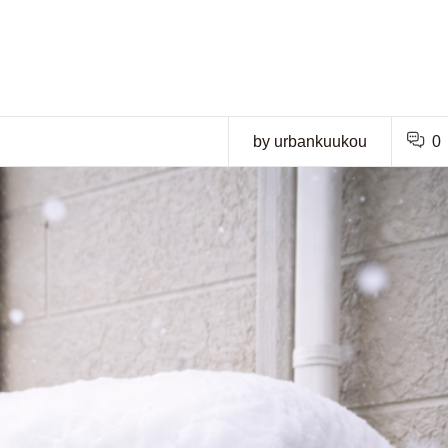
by urbankuukou
0