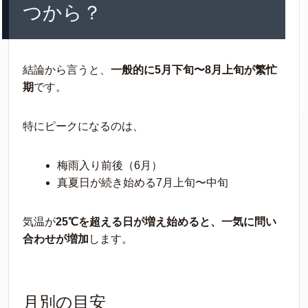
つから？
結論から言うと、
一般的に5月下旬〜8月上旬が繁忙
期
です。
特にピークになるのは、
梅雨入り前後（6月）
真夏日が続き始める7月上旬〜中旬
気温が
25℃を超える日が増え始めると、一気に問い
合わせが増加
します。
月別の目安