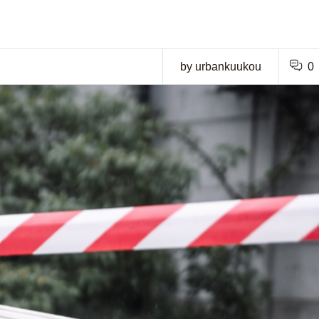
by urbankuukou
0