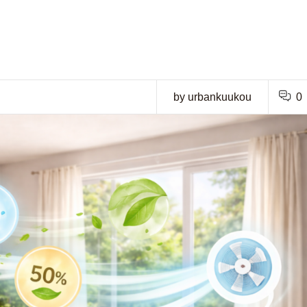
by urbankuukou
0