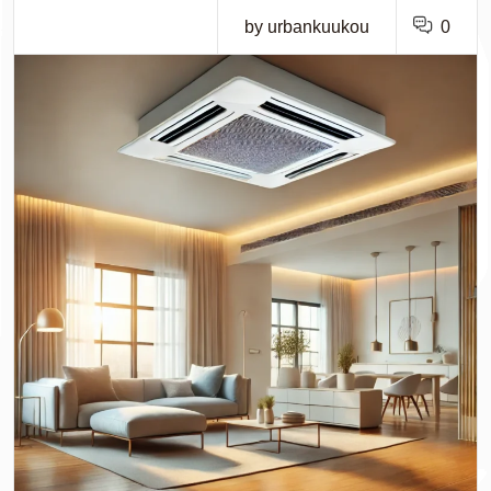
by urbankuukou
0