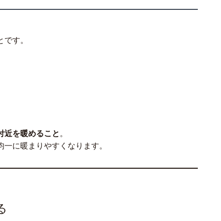
とです。
付近を暖めること
。
均一に暖まりやすくなります。
る