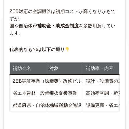
ZEB対応の空調機器は初期コストが高くなりがちで
すが、
国や自治体が
補助金・助成金制度
を多数用意してい
ます。
代表的なものは以下の通り
補助金名
対象
補助率・内容
ZEB実証事業（環境省）
新築・改修ビル
設計・設備費の最大2
省エネ建材・設備導入支援事業
中小企業
高効率空調・断熱改
都道府県・自治体独自補助金
地域企業・施設
設備更新・省エネ機